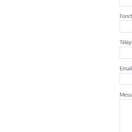
Fonc
Télé
Emai
Mess