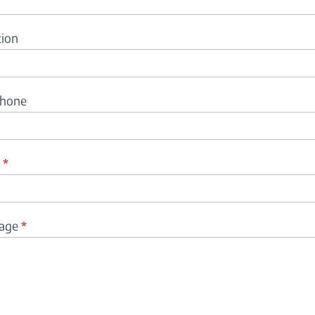
tion
phone
l
*
age
*